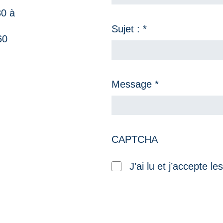
30 à
Sujet : *
60
Message *
CAPTCHA
RGPD
J’ai lu et j’accepte le